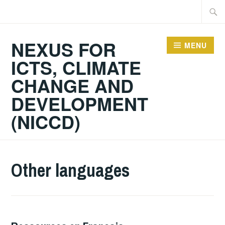
Skip
Searc
to
for:
content
NEXUS FOR
MENU
ICTS, CLIMATE
CHANGE AND
DEVELOPMENT
(NICCD)
Other languages