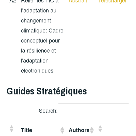
A2
Relier les TIC à
Abstrait
Télécharger
l’adaptation au
changement
climatique: Cadre
conceptuel pour
la résilience et
l'adaptation
électroniques
Guides Stratégiques
Search:
Title
Authors