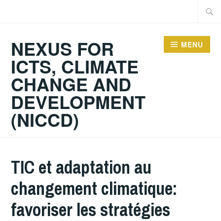
Skip
Searc
to
for:
content
NEXUS FOR
MENU
ICTS, CLIMATE
CHANGE AND
DEVELOPMENT
(NICCD)
TIC et adaptation au
changement climatique:
favoriser les stratégies