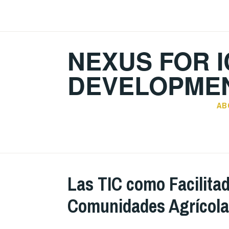
Skip
to
content
NEXUS FOR I
DEVELOPMEN
AB
Las TIC como Facilita
Comunidades Agrícola