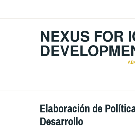
Skip
to
content
NEXUS FOR I
DEVELOPMEN
AB
Elaboración de Polític
Desarrollo